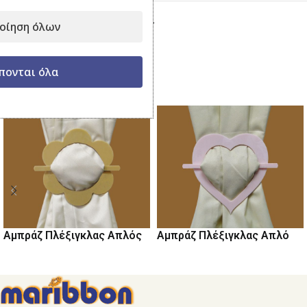
Κατηγορία:
Αμπράζ Πλέξιγκλας
οίηση όλων
Μοιραστείτε το:
πονται όλα
Σχετικά προϊόντα
Αμπράζ Πλέξιγκλας Απλό
Αμπράζ Πλέξιγκλας Απλός