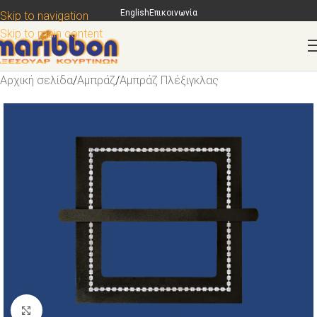
English
Επικοινωνία
Skip to navigation
Skip to main content
Αρχική σελίδα
/
Αμπράζ
/
Αμπράζ Πλέξιγκλας
Κάντε κλικ για μεγέθυνση