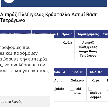
Αμπράζ Πλέξιγκλας Κρύσταλλο Ασημί Βάση
Τετράγωνο
Κωδικός
Διάμετρος(χιλ.)
Χρώμα
Παρατηρήσεις
Συ
ATL-130/Κωδ.#
130
Κωδ.#
Αμπράζ
ηροφορίες που
Πλέξιγκλας
Ασημί Βάση
ies και παρόμοιων
Τετράγωνο
τιώσουμε την εμπειρία
ς, να αναλύσουμε τον
οιείτε και για σκοπούς
Κωδ. 01
Κωδ. 03
Κωδ. 04
Κωδ. 06
Κωδ. 07
Χρυσό
Μπρονζέ
Ασημί
Χάλκινο
Καφέ
ες επιλογές