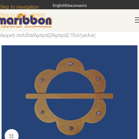
English
Επικοινωνία
Skip to navigation
Skip to main content
Αρχική σελίδα
/
Αμπράζ
/
Αμπράζ Πλέξιγκλας
Κάντε κλικ για μεγέθυνση