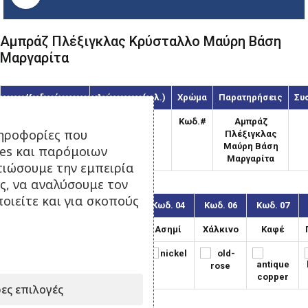
Αμπράζ Πλέξιγκλας Κρύσταλλο Μαύρη Βάση
Μαργαρίτα
Κωδικός
Διάμετρος(χιλ.)
Χρώμα
Παρατηρήσεις
Συ
AMB-140/Κωδ.#
140
Κωδ.#
Αμπράζ
ηροφορίες που
Πλέξιγκλας
Μαύρη Βάση
ies και παρόμοιων
Μαργαρίτα
τιώσουμε την εμπειρία
ς, να αναλύσουμε τον
οιείτε και για σκοπούς
Κωδ. 01
Κωδ. 03
Κωδ. 04
Κωδ. 06
Κωδ. 07
Χρυσό
Μπρονζέ
Ασημί
Χάλκινο
Καφέ
ες επιλογές