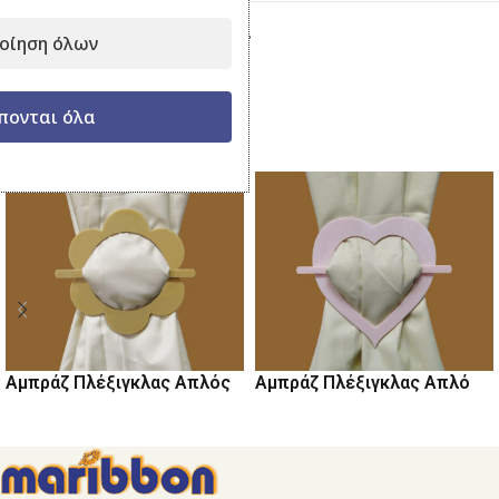
Κατηγορία:
Αμπράζ Πλέξιγκλας
οίηση όλων
Μοιραστείτε το:
πονται όλα
Σχετικά προϊόντα
Αμπράζ Πλέξιγκλας Απλό
Αμπράζ Πλέξιγκλας Απλός