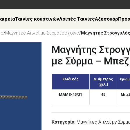
αιρεία
Ταινίες κουρτινών
Λοιπές Ταινίες
Αξεσουάρ
Προ
νο
/
Μαγνήτες Απλοί με Συρματόσχοινο
/
Μαγνήτης Στρογγυλός
Μαγνήτης Στρογ
με Σύρμα – Μπεζ
Κωδικός
Διάμετρος
Χρώμ
(χιλ.)
MAMS-45/21
45
Μπε
Κατηγορία:
Μαγνήτες Απλοί με Συρμ