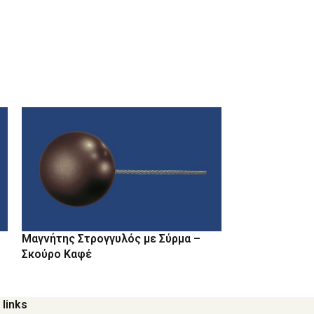
Μαγνήτης Στρογγυλός με Σύρμα –
Μαγνήτης Στρο
Σκούρο Καφέ
Γραφίτης
 links