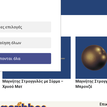
Κάντε κλικ για μεγέθυνση
ες επιλογές
Σχετικά προϊόντα
οίηση όλων
πονται όλα
Μαγνήτης Στρογγυλός με Σύρμα –
Μαγνήτης Στρογγ
Χρυσό Ματ
Μπρονζέ
Επι