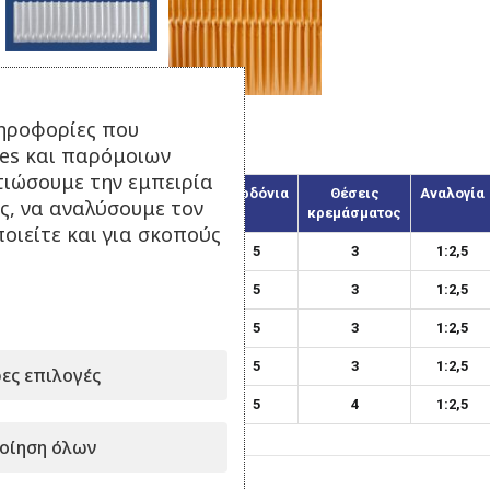
ηροφορίες που
Σχέδιο TL
ies και παρόμοιων
τιώσουμε την εμπειρία
Κωδικός
Πλάτος
Κορδόνια
Θέσεις
Αναλογία
ς, να αναλύσουμε τον
κρεμάσματος
οιείτε και για σκοπούς
13125-TL
13 εκ.
5
3
1:2,5
13125-TL-TR
13 εκ.
5
3
1:2,5
17125-TL
17 εκ.
5
3
1:2,5
17125-TL-TR
17 εκ.
5
3
1:2,5
ες επιλογές
20125-TL
20 εκ.
5
4
1:2,5
οίηση όλων