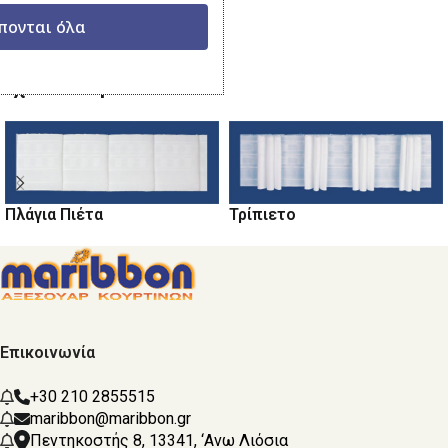
Κατηγορία:
Ταινίες Κουρτινών
πονται όλα
Μοιραστείτε το:
Σχετικά προϊόντα
Πλάγια Πιέτα
Τρίπιετο
Επικοινωνία
+30 210 2855515
maribbon@maribbon.gr
Πεντηκοστής 8, 13341, ‘Ανω Λιόσια