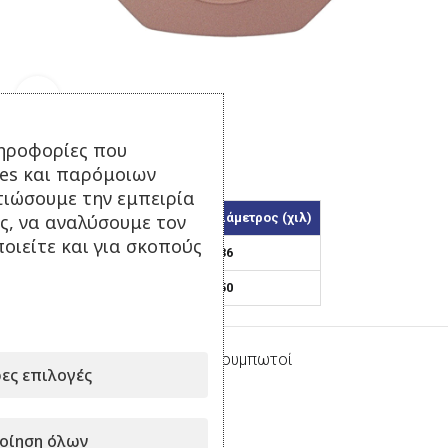
Κάντε κλικ για μεγέθυνση
ηροφορίες που
Τετράγωνο – Χάλκινο
ies και παρόμοιων
τιώσουμε την εμπειρία
ς, να αναλύσουμε τον
Κωδικός
Εσωτερική Διάμετρος (χιλ)
οιείτε και για σκοπούς
36/6
36
50/6
50
Κατηγορία:
Κρίκοι Πλαστικοί Κουμπωτοί
ες επιλογές
Μοιραστείτε το:
οίηση όλων
Σχετικά προϊόντα