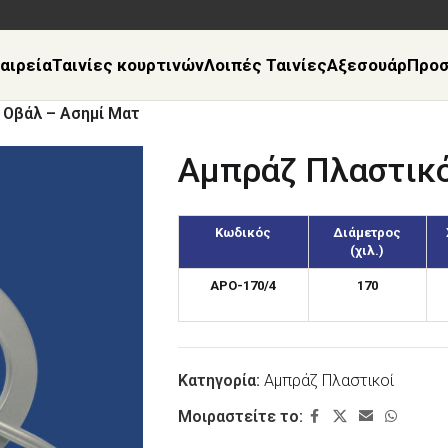
αιρεία
Ταινίες κουρτινών
Λοιπές Ταινίες
Αξεσουάρ
Προ
 Οβάλ – Ασημί Ματ
Αμπράζ Πλαστικό
Κωδικός
Διάμετρος
(χιλ.)
APO-170/4
170
Κατηγορία:
Αμπράζ Πλαστικοί
Μοιραστείτε το: