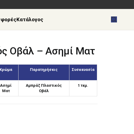
σφορές
Κατάλογος
ς Οβάλ – Ασημί Ματ
Χρώμα
Παρατηρήσεις
Συσκευασία
Ασημί
Αμπράζ Πλαστικός
1 τεμ.
Ματ
Οβάλ