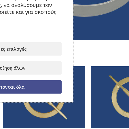
ς, να αναλύσουμε τον
ιείτε και για σκοπούς
Κάντε κλικ για μεγέθυνση
ες επιλογές
Σχετικά προϊόντα
οίηση όλων
πονται όλα