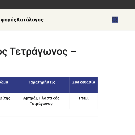
σφορές
Κατάλογος
ός Τετράγωνος –
ρώμα
Παρατηρήσεις
Συσκευασία
φίτης
Αμπράζ Πλαστικός
1 τεμ.
Τετράγωνος