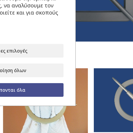
ς, να αναλύσουμε τον
ιείτε και για σκοπούς
Κάντε κλικ για μεγέθυνση
ες επιλογές
Σχετικά προϊόντα
οίηση όλων
πονται όλα