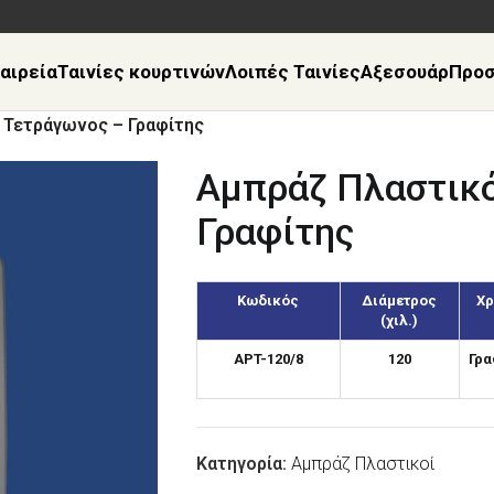
αιρεία
Ταινίες κουρτινών
Λοιπές Ταινίες
Αξεσουάρ
Προ
 Τετράγωνος – Γραφίτης
Αμπράζ Πλαστικ
Γραφίτης
Κωδικός
Διάμετρος
Χ
(χιλ.)
APT-120/8
120
Γρα
Κατηγορία:
Αμπράζ Πλαστικοί