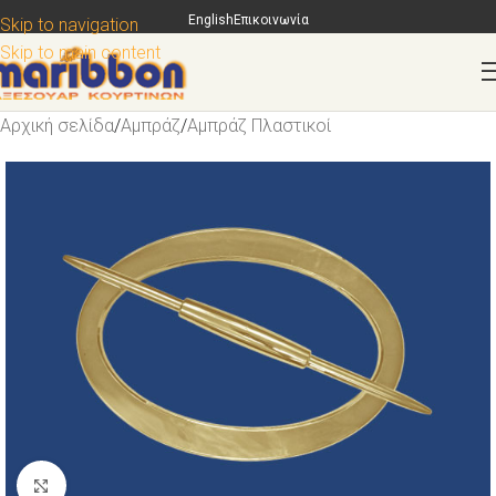
English
Επικοινωνία
Skip to navigation
Skip to main content
Αρχική σελίδα
/
Αμπράζ
/
Αμπράζ Πλαστικοί
Κάντε κλικ για μεγέθυνση