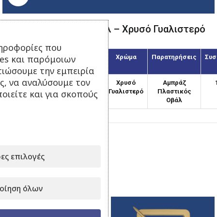
Αμπράζ Πλαστικός Οβάλ – Χρυσό Γυαλιστερό
ηροφορίες που
ies και παρόμοιων
Κωδικός
Διάμετρος
Χρώμα
Παρατηρήσεις
Συσ
(χιλ.)
τιώσουμε την εμπειρία
ς, να αναλύσουμε τον
APO-170/2
170
Χρυσό
Αμπράζ
Γυαλιστερό
Πλαστικός
οιείτε και για σκοπούς
Οβάλ
Κατηγορία:
Αμπράζ Πλαστικοί
ες επιλογές
Μοιραστείτε το:
Σχετικά προϊόντα
οίηση όλων