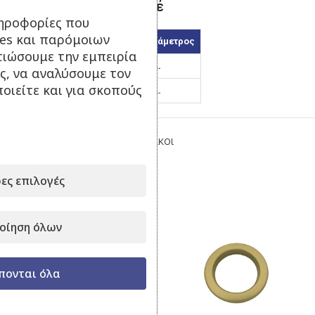
Κρίκος Τρουκ – Μπρονζέ
ηροφορίες που
ies και παρόμοιων
Κωδικός
Εσωτερική διάμετρος
τιώσουμε την εμπειρία
38/3
38 χιλ.
ς, να αναλύσουμε τον
οιείτε και για σκοπούς
52/3
52 χιλ.
Κατηγορία:
Ταινία Τρουκς – Κρίκοι
Μοιραστείτε το:
ες επιλογές
Σχετικά προϊόντα
οίηση όλων
πονται όλα