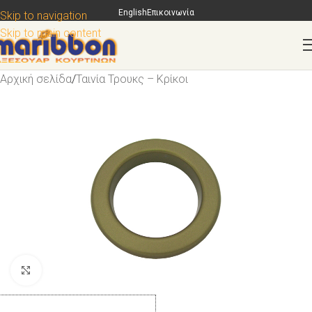
English
Επικοινωνία
Skip to navigation
Skip to main content
Αρχική σελίδα
/
Ταινία Τρουκς – Κρίκοι
Κάντε κλικ για μεγέθυνση