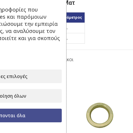
Κρίκος Τρουκ – Χρυσό Ματ
ηροφορίες που
ies και παρόμοιων
Κωδικός
Εσωτερική διάμετρος
τιώσουμε την εμπειρία
38/1
38 χιλ.
ς, να αναλύσουμε τον
οιείτε και για σκοπούς
52/1
52 χιλ.
Κατηγορία:
Ταινία Τρουκς – Κρίκοι
Μοιραστείτε το:
ες επιλογές
Σχετικά προϊόντα
οίηση όλων
πονται όλα