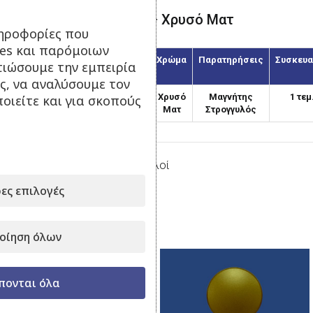
Μαγνήτης Στρογγυλός – Χρυσό Ματ
ηροφορίες που
ies και παρόμοιων
Κωδικός
Διάμετρος
Χρώμα
Παρατηρήσεις
Συσκευα
τιώσουμε την εμπειρία
(χιλ.)
ς, να αναλύσουμε τον
MAS-45/1
45
Χρυσό
Μαγνήτης
1 τεμ
οιείτε και για σκοπούς
Ματ
Στρογγυλός
Κατηγορία:
Μαγνήτες Στρογγυλοί
ες επιλογές
Μοιραστείτε το:
Σχετικά προϊόντα
οίηση όλων
πονται όλα