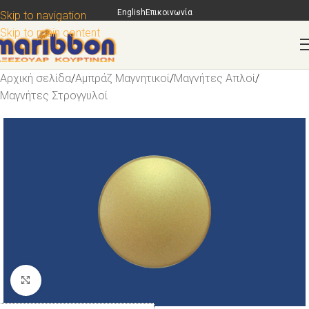
English
Επικοινωνία
Skip to navigation
Skip to main content
Αρχική σελίδα
/
Αμπράζ Μαγνητικοί
/
Μαγνήτες Απλοί
/
Μαγνήτες Στρογγυλοί
Κάντε κλικ για μεγέθυνση