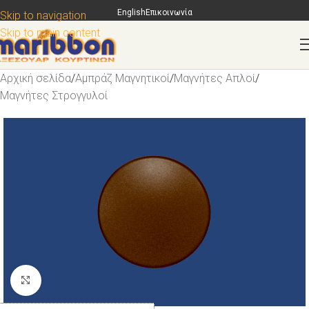
English
Επικοινωνία
Skip to navigation
Skip to main content
Αρχική σελίδα
/
Αμπράζ Μαγνητικοί
/
Μαγνήτες Απλοί
/
Μαγνήτες Στρογγυλοί
Κάντε κλικ για μεγέθυνση