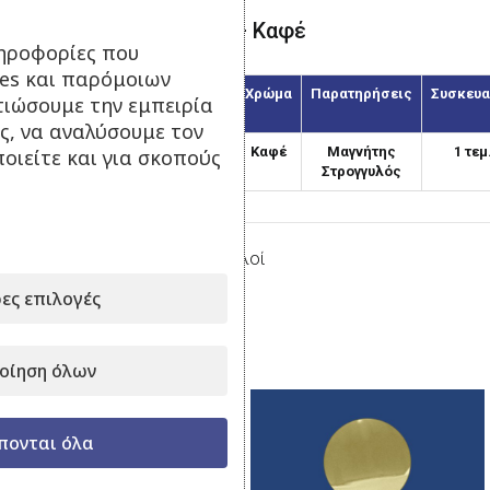
Μαγνήτης Στρογγυλός – Καφέ
ηροφορίες που
ies και παρόμοιων
Κωδικός
Διάμετρος
Χρώμα
Παρατηρήσεις
Συσκευα
τιώσουμε την εμπειρία
(χιλ.)
ς, να αναλύσουμε τον
MAS-45/7
45
Καφέ
Μαγνήτης
1 τεμ
οιείτε και για σκοπούς
Στρογγυλός
Κατηγορία:
Μαγνήτες Στρογγυλοί
ες επιλογές
Μοιραστείτε το:
Σχετικά προϊόντα
οίηση όλων
πονται όλα