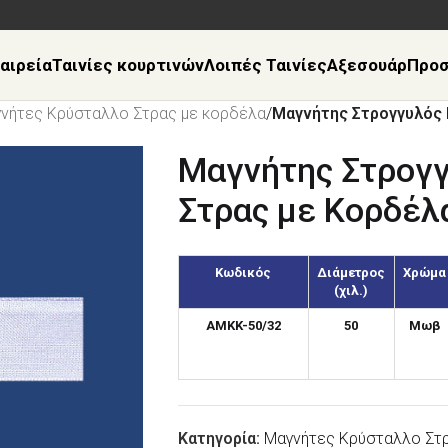
αιρεία
Ταινίες κουρτινών
Λοιπές Ταινίες
Αξεσουάρ
Προ
νήτες Κρύσταλλο Στρας με κορδέλα
/
Μαγνήτης Στρογγυλός 
Μαγνήτης Στρογγ
Στρας με Κορδέ
Κωδικός
Διάμετρος
Χρώμα
(χιλ.)
AMKK-50/32
50
Μωβ
Κατηγορία:
Μαγνήτες Κρύσταλλο Στ