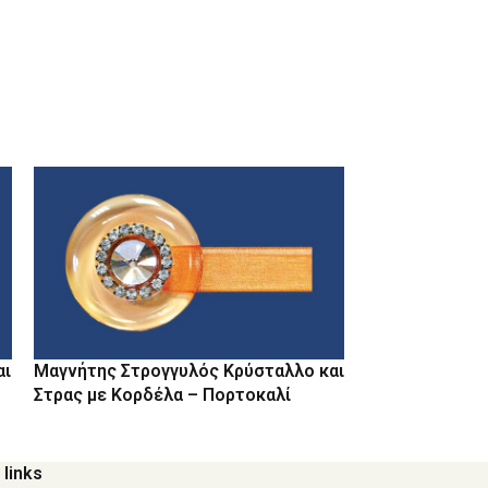
αι
Μαγνήτης Στρογγυλός Κρύσταλλο και
Μαγνήτης Στρ
Στρας με Κορδέλα – Πορτοκαλί
Στρας με Κορδ
 links