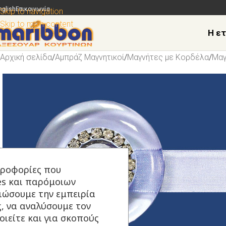
nglish
Επικοινωνία
Skip to navigation
Skip to main content
Η ετ
Αρχική σελίδα
/
Αμπράζ Μαγνητικοί
/
Μαγνήτες με Κορδέλα
/
Μαγ
ηροφορίες που
es και παρόμοιων
τιώσουμε την εμπειρία
ς, να αναλύσουμε τον
ιείτε και για σκοπούς