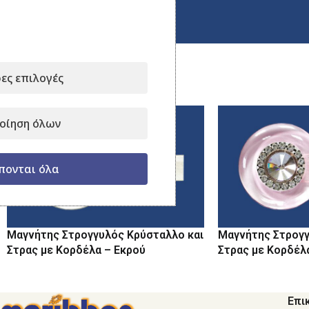
Κάντε κλικ για μεγέθυνση
ες επιλογές
Σχετικά προϊόντα
οίηση όλων
πονται όλα
Μαγνήτης Στρογγυλός Κρύσταλλο και
Μαγνήτης Στρογγ
Στρας με Κορδέλα – Εκρού
Στρας με Κορδέλ
Επι