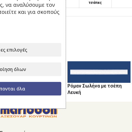
τσέπες
ς, να αναλύσουμε τον
οιείτε και για σκοπούς
Κατηγορία:
Μπαλούν - Ρόμαν
Μοιραστείτε το:
ες επιλογές
Σχετικά προϊόντα
οίηση όλων
Μπαλούν-Ρόμαν Διάφανη
Ρόμαν Σωλήνα με τσέπη
πονται όλα
Λευκή