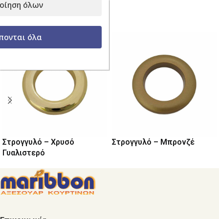
οίηση όλων
Σχετικά προϊόντα
πονται όλα
Στρογγυλό – Χρυσό
Στρογγυλό – Μπρονζέ
Γυαλιστερό