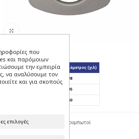
Κάντε κλικ για μεγέθυνση
ηροφορίες που
Τρίγωνο – Ασημί Ματ
ies και παρόμοιων
τιώσουμε την εμπειρία
Κωδικός
Εσωτερική Διάμετρος (χιλ)
ς, να αναλύσουμε τον
28/4
28
οιείτε και για σκοπούς
35/4
35
50/4
50
ες επιλογές
Κατηγορία:
Κρίκοι Πλαστικοί Κουμπωτοί
Μοιραστείτε το: