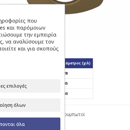
ηροφορίες που
ies και παρόμοιων
Κάντε κλικ για μεγέθυνση
τιώσουμε την εμπειρία
ς, να αναλύσουμε τον
οιείτε και για σκοπούς
Τρίγωνο – Μπρονζέ
Κωδικός
Εσωτερική Διάμετρος (χιλ)
28/3
28
35/3
35
ες επιλογές
50/3
50
οίηση όλων
Κατηγορία:
Κρίκοι Πλαστικοί Κουμπωτοί
πονται όλα
Μοιραστείτε το: